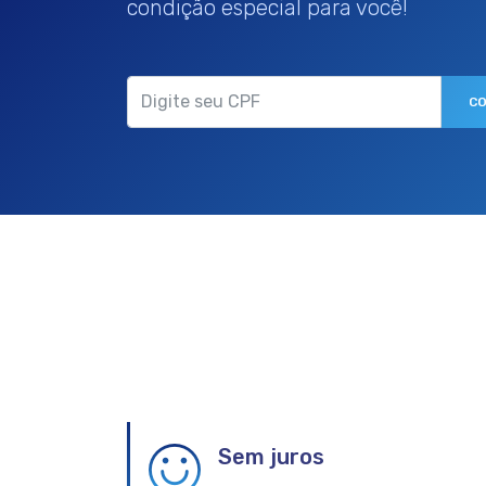
condição especial para você!
Password
C
Sem juros